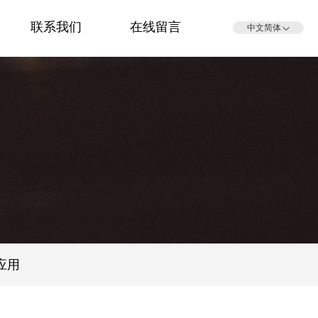
联系我们
在线留言
中文简体
应用