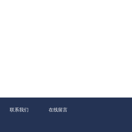
联系我们
在线留言