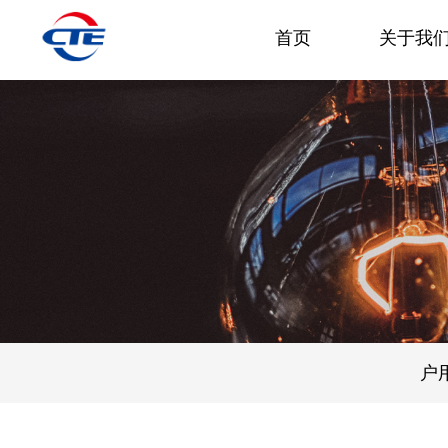
首页
关于我
户